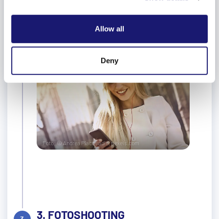
We also share information about your use of our site with
our social media, advertising and analytics partners who
Allow all
may combine it with other information that you’ve
provided to them or that they’ve collected from your use
of their services.
Deny
Weitere Informationen:
Impressum
Datenschutz
Foto: © Andrea Piacquadio, pexels.com
3. FOTOSHOOTING